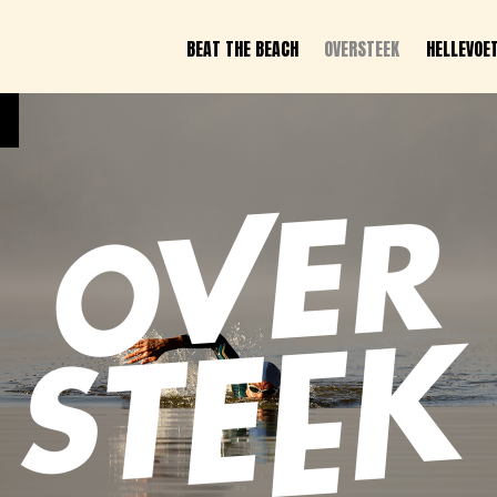
POP U
BEAT THE BEACH
OVERSTEEK
HELLEVOET HEROES